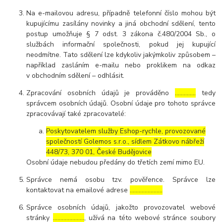
Na e-mailovou adresu, případně telefonní číslo mohou být
kupujícímu zasílány novinky a jiná obchodní sdělení, tento
postup umožňuje § 7 odst. 3 zákona č.480/2004 Sb., o
službách informační společnosti, pokud jej kupující
neodmítne. Tato sdělení lze kdykoliv jakýmkoliv způsobem –
například zasláním e-mailu nebo proklikem na odkaz
v obchodním sdělení – odhlásit.
Zpracování osobních údajů je prováděno
…………..
tedy
správcem osobních údajů. Osobní údaje pro tohoto správce
zpracovávají také zpracovatelé:
Poskytovatelem služby Eshop-rychle, provozované
společností Golemos s.r.o., sídlem Zátkovo nábřeží
448/73, 370 01, České Budějovice
Osobní údaje nebudou předány do třetích zemí mimo EU.
Správce nemá osobu tzv. pověřence. Správce lze
kontaktovat na emailové adrese
………………….
Správce osobních údajů, jakožto provozovatel webové
stránky
…………………
, užívá na této webové stránce soubory