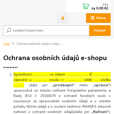
0
ks
za
0,00 Kč
Menu
Hledat
Úvod
Ochrana osobních údajů e-shopu ………
Ochrana osobních údajů e-shopu
………
Společnost ………………., se sídlem ………………………, IČ …………………,
zapsaná u …………….. soudu v ……………….., oddíl …., vložka
…………..
(dále jen
„prodávající“
nebo
„správce“
)
zpracovává ve smyslu nařízení Evropského parlamentu a
Rady (EU) č. 2016/679 o ochraně fyzických osob v
souvislosti se zpracováním osobních údajů a o volném
pohybu těchto údajů a o zrušení směrnice 95/46/ES (obecné
nařízení o ochraně osobních údajů)(dále jen
„Nařízení“
),