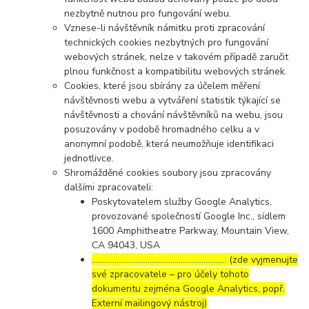
nezbytně nutnou pro fungování webu.
Vznese-li návštěvník námitku proti zpracování
technických cookies nezbytných pro fungování
webových stránek, nelze v takovém případě zaručit
plnou funkčnost a kompatibilitu webových stránek.
Cookies, které jsou sbírány za účelem měření
návštěvnosti webu a vytváření statistik týkající se
návštěvnosti a chování návštěvníků na webu, jsou
posuzovány v podobě hromadného celku a v
anonymní podobě, která neumožňuje identifikaci
jednotlivce.
Shromážděné cookies soubory jsou zpracovány
dalšími zpracovateli:
Poskytovatelem služby Google Analytics,
provozované společností Google Inc., sídlem
1600 Amphitheatre Parkway, Mountain View,
CA 94043, USA
……………………………………………………..… (zde vyjmenujte
své zpracovatele – pro účely tohoto
dokumentu zejména Google Analytics, popř.
Externí mailingový nástroj)